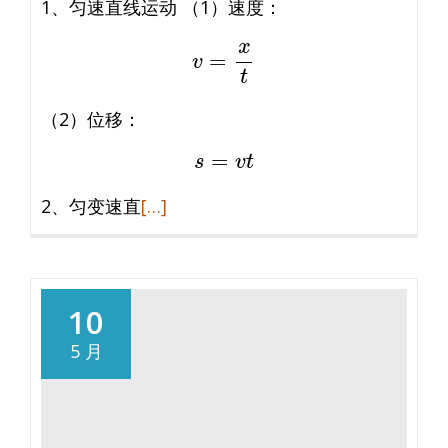
1、匀速直线运动 （1）速度：
查
v
=
x
t
（2）位移：
s
=
v
t
阅
2、匀变速直
[…]
读
更
多
【公
10
式】
5 月
匀
变
速
直