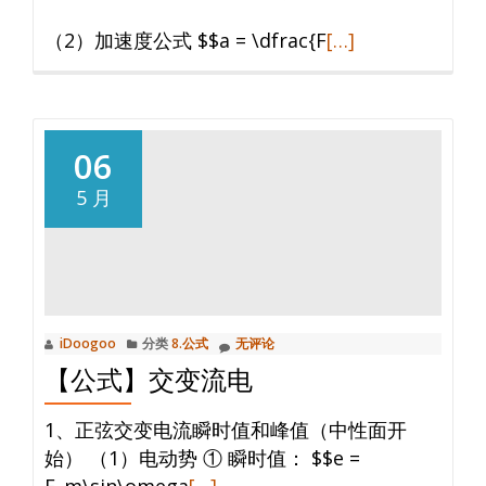
阅
（2）加速度公式 $$a = \dfrac{F
[…]
读
更
多
【公
06
式】
5 月
机
械
振
动
和
iDoogoo
分类
8.公式
无评论
波
【公式】交变流电
1、正弦交变电流瞬时值和峰值（中性面开
始） （1）电动势 ① 瞬时值： $$e =
阅
E_m\sin\omega
[…]