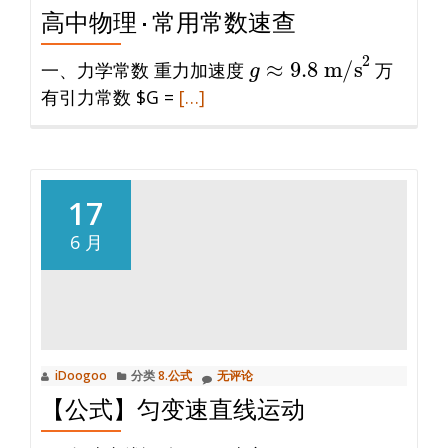
高中物理 · 常用常数速查
g
≈
9.8
m/s
2
一、力学常数 重力加速度
万
阅
有引力常数 $G =
[…]
读
更
多
高
17
中
6 月
物
理
·
常
用
iDoogoo
分类
8.公式
无评论
常
【公式】匀变速直线运动
数
速