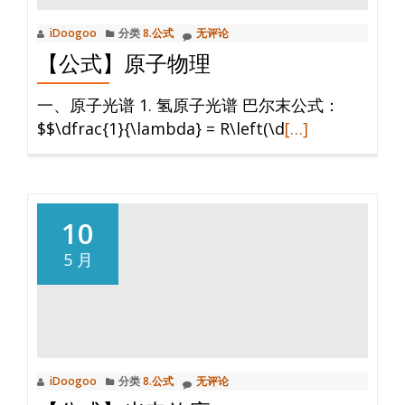
线
iDoogoo
分类
8.公式
无评论
运
【公式】原子物理
动
一、原子光谱 1. 氢原子光谱 巴尔末公式：
阅
$$\dfrac{1}{\lambda} = R\left(\d
[…]
读
更
多
【公
10
式】
5 月
原
子
物
理
iDoogoo
分类
8.公式
无评论