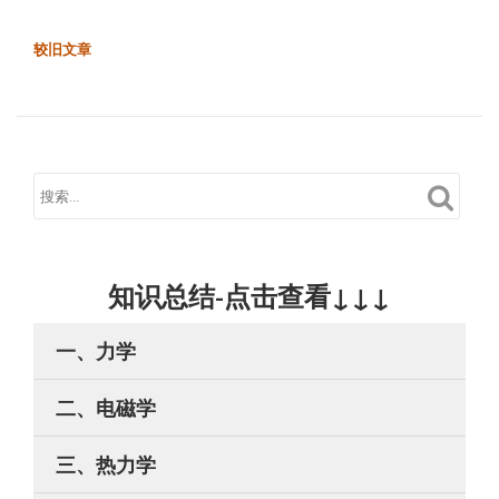
更
多
文
较旧文章
【公
章
式】
导
航
电
磁
感
应
知识总结-点击查看↓↓↓
一、力学
二、电磁学
三、热力学