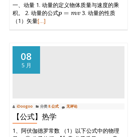
一、动量 1. 动量的定义物体质量与速度的乘
p
=
m
v
积。 2. 动量的公式
3. 动量的性质
阅
（1）矢量
[…]
读
更
多
【公
08
式】
5 月
动
量
和
冲
量
iDoogoo
分类
8.公式
无评论
【公式】热学
1、阿伏伽德罗常数 （1）以下公式中的物理
V
0
m
0