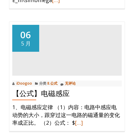
读
更
多
【公
06
式】
5 月
交
变
流
电
iDoogoo
分类
8.公式
无评论
【公式】电磁感应
1、电磁感应定律 （1）内容：电路中感应电
动势的大小，跟穿过这一电路的磁通量的变化
阅
率成正比。 （2）公式： $
[…]
读