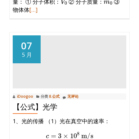
量： ① 分子体积：
② 分子质量：
③
阅
物体体
[…]
读
更
多
【公
07
式】
5 月
热
学
iDoogoo
分类
8.公式
无评论
【公式】光学
1、光的传播 （1）光在真空中的速率：
c
=
3
×
10
8
m/s