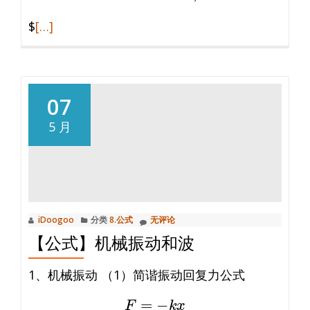
阅
$
[…]
读
更
多
【公
07
式】
5 月
光
学
iDoogoo
分类
8.公式
无评论
【公式】机械振动和波
1、机械振动 （1）简谐振动回复力公式
F
=
−
k
x