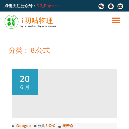
点击关注公众号：
DG_Physics
fa-
fa-
fa-
wechat
qq
envel
跳
至
切
内
容
换
导
分类：
8.公式
航
20
6 月
iDoogoo
分类
8.公式
无评论