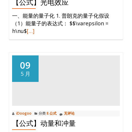
【公式】光电效应
一、能量的量子化 1. 普朗克的量子化假设
（1）能量子的表达式： $$\varepsilon =
阅
h\nu$
[…]
读
更
多
【公
09
式】
5 月
光
电
效
应
iDoogoo
分类
8.公式
无评论
【公式】动量和冲量