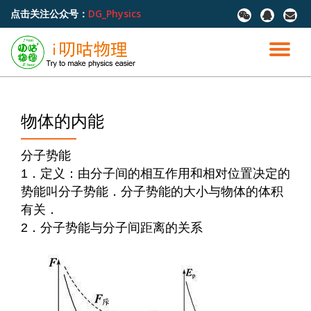
点击关注公众号：
DG_Physics
fa-
fa-
fa-
wechat
qq
envel
跳
至
切
内
容
换
导
物体的内能
航
分子势能
1．定义：由分子间的相互作用和相对位置决定的
势能叫分子势能．分子势能的大小与物体的体积
有关．
2．分子势能与分子间距离的关系