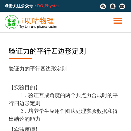
点击关注公众号：
DG_Physics
fa-
fa-
fa-
wechat
qq
envel
跳
至
切
内
容
换
导
验证力的平行四边形定则
航
验证力的平行四边形定则
【实验目的】
1．验证互成角度的两个共点力合成时的平
行四边形定则．
2．培养学生应用作图法处理实验数据和得
出结论的能力．
【实验原理】