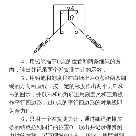
4．用铅笔描下O点的位置和两条细绳的方
向，读出并记录两个弹簧测力计的示数．
5．用铅笔和刻度尺在白纸上从O点沿两条细
绳的方向画直线，按一定的标度作出两个力F
和
1
F
的图示，并以F
和F
为邻边用刻度尺和三角板
2
1
2
作平行四边形，过O点的平行四边形的对角线即
为合力F．
6．只用一个弹簧测力计，通过细绳把橡皮
条的结点拉到同样的位置O，读出并记录弹簧测
力计的示数，记下细绳的方向，按同一标度用刻