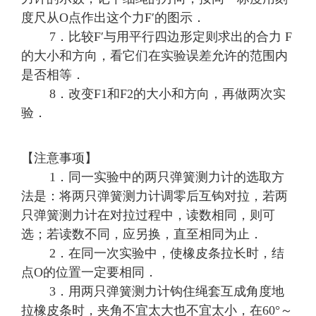
度尺从O点作出这个力F′的图示．
7．比较F′与用平行四边形定则求出的合力 F
的大小和方向，看它们在实验误差允许的范围内
是否相等．
8．改变F1和F2的大小和方向，再做两次实
验．
【注意事项】
1．同一实验中的两只弹簧测力计的选取方
法是：将两只弹簧测力计调零后互钩对拉，若两
只弹簧测力计在对拉过程中，读数相同，则可
选；若读数不同，应另换，直至相同为止．
2．在同一次实验中，使橡皮条拉长时，结
点O的位置一定要相同．
3．用两只弹簧测力计钩住绳套互成角度地
拉橡皮条时，夹角不宜太大也不宜太小，在60°～