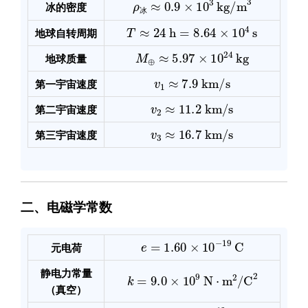
冰的密度
冰
T
≈
24
h
=
8.64
×
10
4
s
地球自转周期
M
⊕
≈
5.97
×
10
24
kg
地球质量
v
1
≈
7.9
km/s
第一宇宙速度
v
2
≈
11.2
km/s
第二宇宙速度
v
3
≈
16.7
km/s
第三宇宙速度
二、电磁学常数
e
=
1.60
×
10
−
19
C
元电荷
k
=
9.0
×
10
9
N
⋅
m
2
/
C
2
静电力常量
（真空）
ε
0
=
8.85
×
10
−
12
F/m