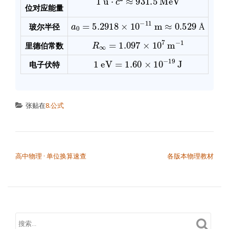
位对应能量
a
0
=
5.2918
×
10
−
11
m
≈
0.529
Å
玻尔半径
Å
R
∞
=
1.097
×
10
7
m
−
1
里德伯常数
1
eV
=
1.60
×
10
−
19
J
电子伏特
张贴在
8.公式
文章导航
高中物理 · 单位换算速查
各版本物理教材