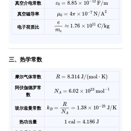
真空介电常数
μ
0
=
4
π
×
10
−
7
N/A
2
真空磁导率
e
m
e
≈
1.76
×
10
11
C/kg
电子荷质比
三、热学常数
R
=
8.314
J/(mol
⋅
K)
摩尔气体常数
N
A
=
6.02
×
10
23
mol
−
1
阿伏伽德罗常
数
k
B
=
R
N
A
=
1.38
×
10
−
23
J/K
玻尔兹曼常数
1
cal
=
4.186
J
热功当量