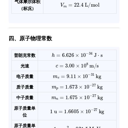
V
m
=
22.4
L/mol
气体摩尔体积
（标况）
四、原子物理常数
h
=
6.626
×
10
−
34
J
⋅
s
普朗克常数
c
=
3.00
×
10
8
m/s
光速
m
e
=
9.11
×
10
−
31
kg
电子质量
m
p
=
1.673
×
10
−
27
kg
质子质量
m
n
=
1.675
×
10
−
27
kg
中子质量
1
u
=
1.6605
×
10
−
27
kg
原子质量单
位
1
u
⋅
c
2
≈
931.5
MeV
原子质量单