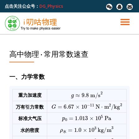
点击关注公众号：
DG_Physics
fa-
fa-
fa-
wechat
qq
envel
跳
至
切
内
容
换
导
高中物理 · 常用常数速查
航
一、力学常数
g
≈
9.8
m/s
2
重力加速度
G
=
6.67
×
10
−
11
N
⋅
m
2
/
kg
2
万有引力常数
p
0
=
1.013
×
10
5
Pa
标准大气压
=
1.0
×
10
ρ
水
3
kg/m
3
水的密度
水
≈
0.9
×
10
ρ
冰
3
kg/m
3