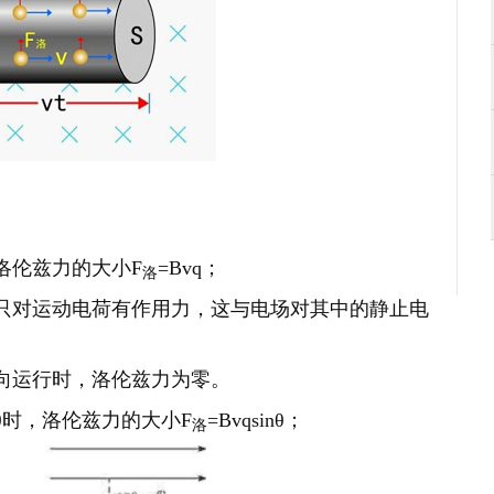
洛伦兹力的大小
F
=Bvq
；
洛
只对运动电荷有作用力，这与电场对其中的静止电
。
向运行时，洛伦兹力为零。
θ时，洛伦兹力的大小
F
=Bvqsin
θ；
洛