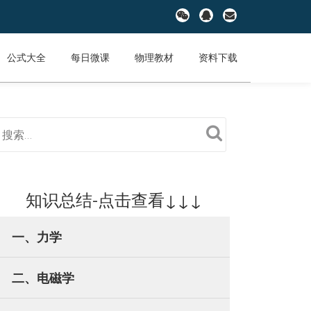
fa-
fa-
fa-
wechat
qq
envelope
公式大全
每日微课
物理教材
资料下载
知识总结-点击查看↓↓↓
一、力学
二、电磁学