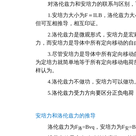
对洛伦兹力和安培力的联系与区别，
1.
安培力大小为
F
＝
ILB
，洛伦兹力大
但可互相推导，相互印证。
2.
洛伦兹力是微观形式，安培力是宏
力，而安培力是导体中所有定向移动的自
3.
尽管安培力是导体中所有定向移动
为定培力就简单地等于所有定向移动电荷
样认为。
4.
洛伦兹力不做功，安培力可以做功
5.
洛伦兹力受力方向要区分正负电荷
安培力和洛伦兹力的推导
洛伦兹力为
F
=Bvq
，安培力为
F
=B
洛
安