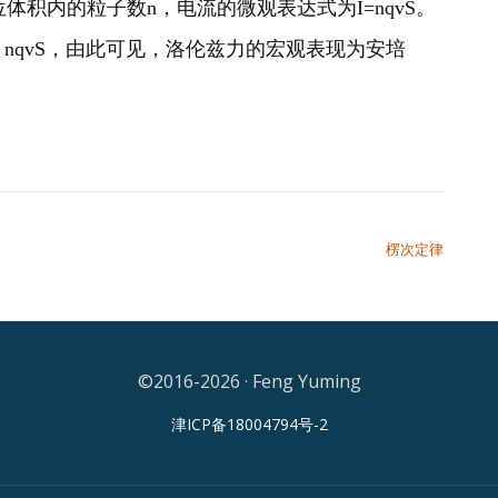
位体积内的粒子数
n
，电流的微观表达式为
I=nqvS
。
 nqvS
，由此可见，洛伦兹力的宏观表现为安培
楞次定律
©2016-2026 · Feng Yuming
津ICP备18004794号-2