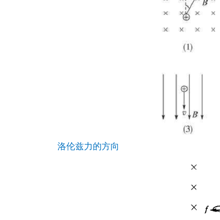
洛伦兹力的方向