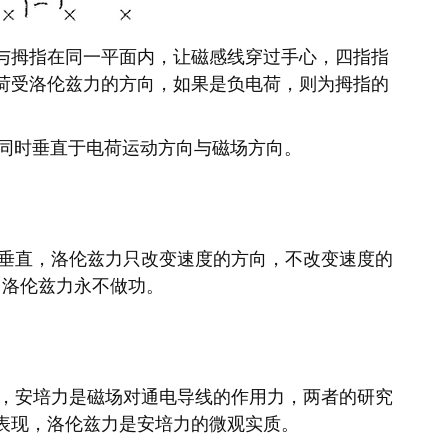
与拇指在同一平面内，让磁感线穿过手心，四指指
荷受洛伦兹力的方向，如果是负电荷，则为拇指的
同时垂直于电荷运动方向与磁场方向。
垂直，洛伦兹力只改变速度的方向，不改变速度的
即洛伦兹力永不做功。
，安培力是磁场对通电导线的作用力，两者的研究
表现，洛伦兹力是安培力的微观实质。