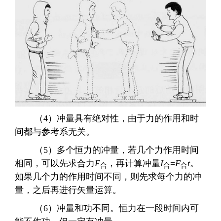
（
4
）冲量具有绝对性，由于力的作用和时
间都与参考系无关。
（
5
）多个恒力的冲量，若几个力作用时间
相同，可以先求合力
F
，再计算冲量
I
=
F
t
。
合
合
合
如果几个力的作用时间不同，则先求每个力的冲
量，之后再进行矢量运算。
（
6
）冲量和功不同。恒力在一段时间内可