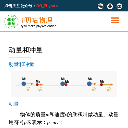
点击关注公众号：
DG_Physics
fa-
fa-
fa-
wechat
qq
envel
跳
至
切
内
容
换
导
动量和冲量
航
动量和冲量
动量
物体的质量
m
和速度
v
的乘积叫做动量。动量
用符号
p
来表示：
p
=
mv
；