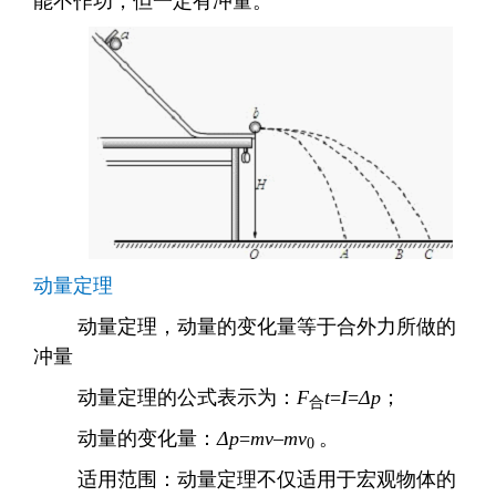
能不作功，但一定有冲量。
动量定理
动量定理，动量的变化量等于合外力所做的
冲量
动量定理的公式表示为：
F
t
=
I
=
Δ
p
；
合
动量的变化量：
Δ
p
=
mv
–
mv
。
0
适用范围：动量定理不仅适用于宏观物体的