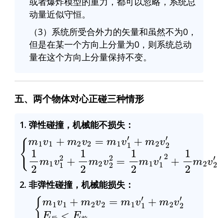
或者爆炸模型的重力，都可以忽略，系统总
动量近似守恒。
（3）系统所受合外力的矢量和虽然不为0，
但是在某一个方向上分量为0，则系统总动
量在这个方向上分量保持不变。
五、两个物体对心正碰三种情形
1. 弹性碰撞，机械能不损失：
+
m
2
v
2
′
1
2
m
1
v
1
{
m
2
+
1
1
v
2
1
m
+
m
2
v
2
2
v
2
2
=
=
1
m
2
1
m
v
1
1
v
′
1
′
2
2. 非弹性碰撞，机械能损失：
{
m
1
v
1
+
m
2
v
后
2
=
<
m
E
前
1
v
1
′
+
m
2
v
2
′
E