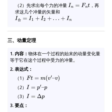
I
n
=
F
n
t
（2）先求出每个力的冲量
，再
求这几个冲量的矢量和
I
合
=
I
1
+
I
2
+
…
+
I
n
合
三、动量定理
1. 内容：
物体在一个过程的始末的动量变化量
等于它在这个过程中受力的冲量。
2. 表达式：
F
t
=
m
(
v
′
–
v
)
（1）
I
=
p
′
–
p
（2）
I
=
Δ
p
（3）
3. 要点：