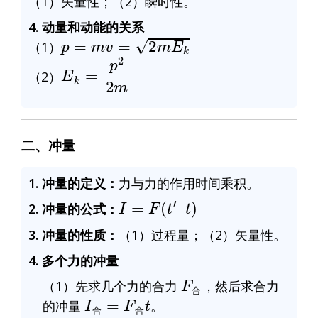
（1）矢量性；（2）瞬时性。
4. 动量和动能的关系
p
=
m
v
=
2
m
E
k
（1）
E
k
=
p
2
2
m
（2）
二、冲量
1. 冲量的定义：
力与力的作用时间乘积。
I
=
F
(
t
′
–
t
)
2. 冲量的公式：
3. 冲量的性质：
（1）过程量；（2）矢量性。
4. 多个力的冲量
F
合
（1）先求几个力的合力
，然后求合力
I
合
=
F
合
t
合
的冲量
。
合
合