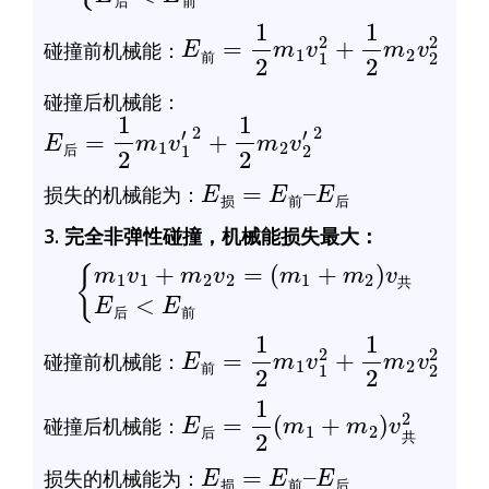
后
前
E
=
前
1
2
m
1
v
1
2
+
1
2
m
2
v
2
2
碰撞前机械能：
前
碰撞后机械能：
E
=
后
1
2
m
1
v
1
′
2
+
1
2
m
2
v
2
′
2
后
E
损
=
E
前
–
E
后
损失的机械能为：
损
前
后
3. 完全非弹性碰撞，机械能损失最大：
{
m
1
v
1
+
m
2
后
v
2
<
=
E
(
m
前
1
+
m
2
)
v
共
E
共
后
前
E
=
前
1
2
m
1
v
1
2
+
1
2
m
2
v
2
2
碰撞前机械能：
前
E
2
后
=
1
2
(
m
1
+
m
2
)
v
共
碰撞后机械能：
后
共
E
损
=
E
前
–
E
后
损失的机械能为：