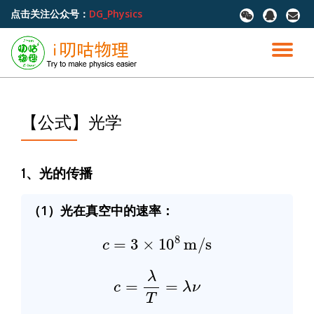
点击关注公众号：
DG_Physics
fa-
fa-
fa-
wechat
qq
envel
跳
至
切
内
容
换
导
【公式】光学
航
1、光的传播
（1）光在真空中的速率：
c
=
3
×
10
8
m/s
c
=
λ
T
=
λ
ν