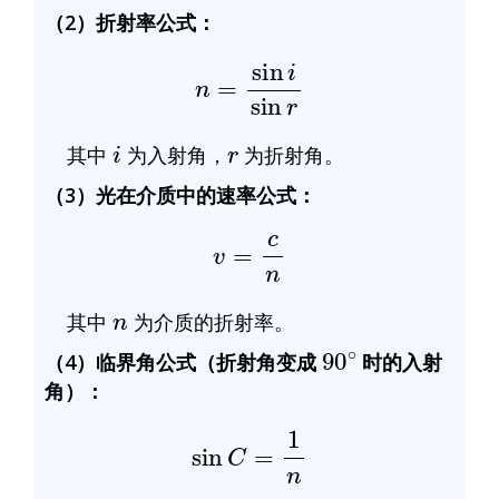
（2）折射率公式：
n
=
sin
i
sin
r
i
r
其中
为入射角，
为折射角。
（3）光在介质中的速率公式：
v
=
c
n
n
其中
为介质的折射率。
90
∘
（4）临界角公式（折射角变成
时的入射
角）：
sin
C
=
1
n