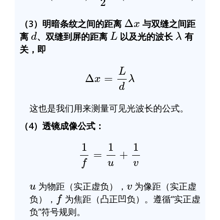
Δ
x
（3）明暗条纹之间的距离
与双缝之间距
d
L
λ
离
、双缝到屏的距离
以及光的波长
有
关，即
Δ
x
=
L
d
λ
这也是我们用来测量可见光波长的公式。
（4）透镜成像公式：
1
f
=
1
u
+
1
v
u
v
为物距（实正虚负），
为像距（实正虚
f
负），
为焦距（凸正凹负）。遵循“实正虚
负”符号规则。