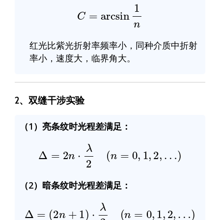
C
=
arcsin
1
n
红光比紫光折射率频率小，同种介质中折射
率小，速度大，临界角大。
2、双缝干涉实验
（1）亮条纹时光程差满足：
Δ
=
2
n
⋅
λ
2
(
n
=
0
,
1
,
2
,
…
)
（2）暗条纹时光程差满足：
Δ
=
(
2
n
+
1
)
⋅
λ
2
(
n
=
0
,
1
,
2
,
…
)