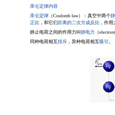
库仑定律内容
库仑定律
（
Coulomb law
）：真空中两个
正比
，和它们
距离的二次方成反比
，作用
静止电荷之间的作用力叫
静电力
（
electros
同种电荷相互
排斥
，异种电荷相互
吸引
。