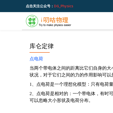
点击关注公众号：
DG_Physics
跳
至
内
容
库仑定律
点电荷
当两个带电体之间的距离比它们自身的大
状况，对于它们之间的力的作用影响可以
1、点电荷是一个理想化模型：只有电荷
2、点电荷是相对的：一个带电体，有时
可以忽略大小形状及电荷分布。