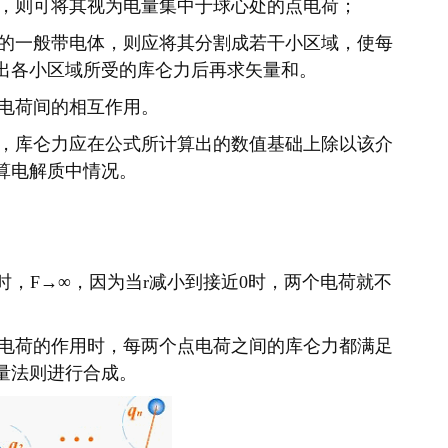
，则可将其视为电量集中于球心处的点电荷；
的一般带电体，则应将其分割成若干小区域，使每
出各小区域所受的库仑力后再求矢量和。
电荷间的相互作用。
，库仑力应在公式所计算出的数值基础上除以该介
算电解质中情况。
时，
F
→∞，因为当
r
减小到接近
0
时，两个电荷就不
电荷的作用时，每两个点电荷之间的库仑力都满足
量法则进行合成。