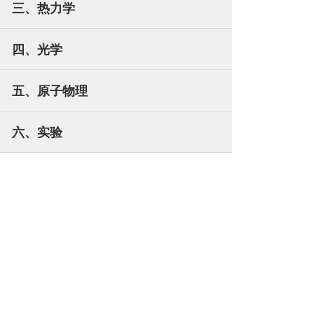
三、热力学
四、光学
五、原子物理
六、实验