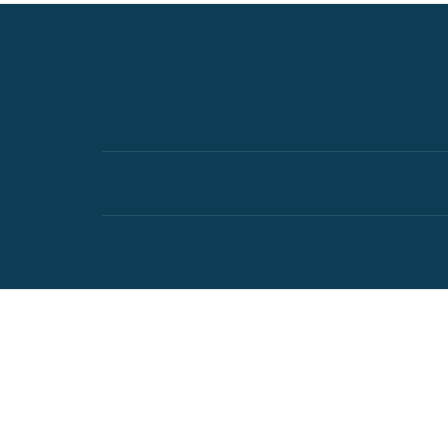
二
级
菜
单