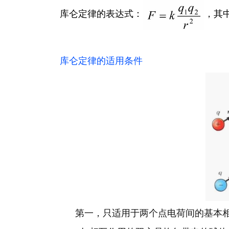
库仑定律的表达式：
，
其
库仑定律的适用条件
第一，只适用于两个点电荷间的基本相