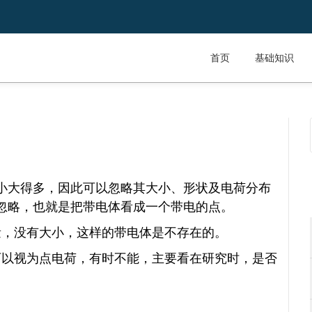
首页
基础知识
小大得多，因此可以忽略其大小、形状及电荷分布
忽略，也就是把带电体看成一个带电的点。
量，没有大小，这样的带电体是不存在的。
可以视为点电荷，有时不能，主要看在研究时，是否