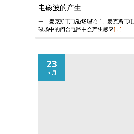
电磁波的产生
一、麦克斯韦电磁场理论 1、麦克斯韦
阅
磁场中的闭合电路中会产生感应
[…]
读
更
多
电
23
磁
5 月
波
的
产
生