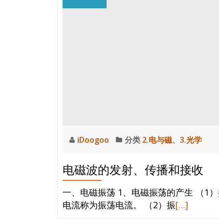
谱
iDoogoo
分类
2.电与磁
、
3.光学
电磁波的发射、传播和接收
一、电磁振荡 1、电磁振荡的产生 （
阅
电流称为振荡电流。 （2）振
[…]
读