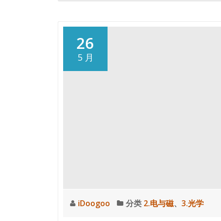
更
多
电
26
磁
5 月
波
的
发
射、
传
播
和
接
收
iDoogoo
分类
2.电与磁
、
3.光学