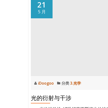
氢
21
原
5 月
子
光
谱
iDoogoo
分类
3.光学
光的衍射与干涉