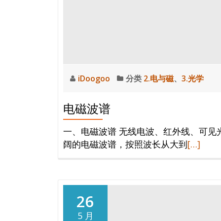
iDoogoo
分类
2.电与磁
、
3.光学
电磁波谱
一、电磁波谱 无线电波、红外线、可见
阅
阔的电磁波谱，按照波长从大到
[…]
读
更
多
电
26
磁
5 月
波