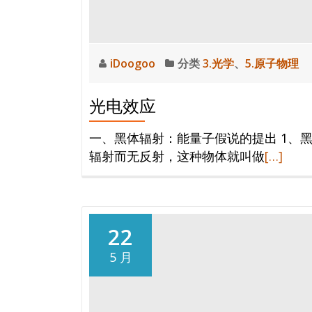
iDoogoo
分类
3.光学
、
5.原子物理
光电效应
一、黑体辐射：能量子假说的提出 1、
阅
辐射而无反射，这种物体就叫做
[…]
读
更
多
光
22
电
5 月
效
应