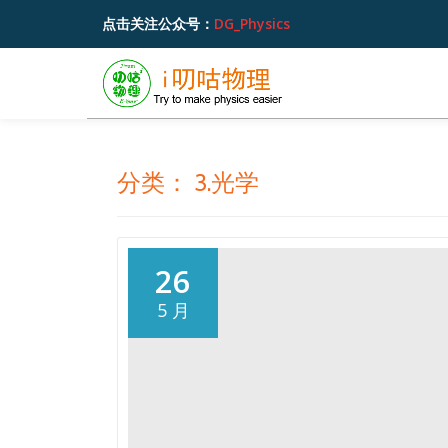
点击关注公众号：
DG_Physics
跳
至
内
容
分类：
3.光学
26
5 月