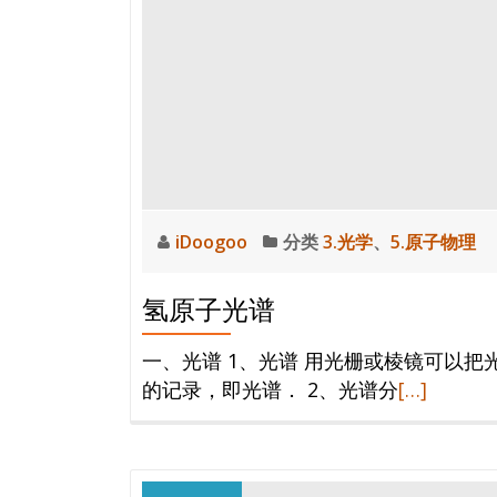
iDoogoo
分类
3.光学
、
5.原子物理
氢原子光谱
一、光谱 1、光谱 用光栅或棱镜可以
阅
的记录，即光谱． 2、光谱分
[…]
读
更
多