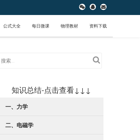
fa-
fa-
fa-
wechat
qq
envelope
公式大全
每日微课
物理教材
资料下载
知识总结-点击查看↓↓↓
一、力学
二、电磁学