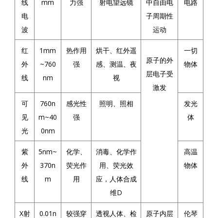
线
mm
力强
射电望远镜
中
自由电
电路
电
子周期性
波
运动
红
1mm
热作用
烘干、红外遥
一切
原子的外
外
~760
强
感、测温、夜
物体
层电子受
线
nm
视
激发
可
760n
感光性
照明、照相
发光
见
m~40
强
体
光
0nm
紫
5nm~
化学、
消毒、化学作
高温
外
370n
荧光作
用、荧光效
物体
线
m
用
应，人体合成
维D
X射
0.01n
较强穿
透视人体、检
原子内层
伦琴