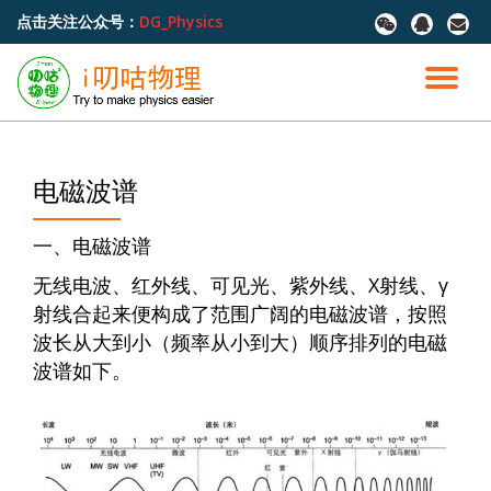
点击关注公众号：
DG_Physics
fa-
fa-
fa-
wechat
qq
envel
跳
至
切
内
容
换
导
电磁波谱
航
一、电磁波谱
无线电波、红外线、可见光、紫外线、X射线、γ
射线合起来便构成了范围广阔的电磁波谱，按照
波长从大到小（频率从小到大）顺序排列的电磁
波谱如下。