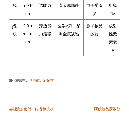
线
m~10
透能力
查金属部件
电子受激
射线
nm
发
管
γ射
0.01n
穿透能
医学γ刀、探
原子核受
放射
线
m~10
力最强
测金属缺陷
激发
性元
nm
素衰
变
张贴在
2.电与磁
、
3.光学
文章导航
电磁波的发射、传播和接收
阿伏伽德罗常数