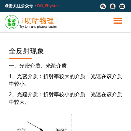
点击关注公众号：
DG_Physics
fa-
fa-
fa-
wechat
qq
envel
跳
至
切
内
容
换
导
全反射现象
航
一、光密介质、光疏介质
1、光密介质：折射率较大的介质，光速在该介质
中较小。
2、光疏介质：折射率较小的介质，光速在该介质
中较大。