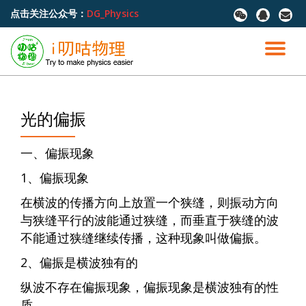
点击关注公众号：
DG_Physics
fa-
fa-
fa-
wechat
qq
envel
跳
至
切
内
容
换
导
光的偏振
航
一、偏振现象
1、偏振现象
在横波的传播方向上放置一个狭缝，则振动方向
与狭缝平行的波能通过狭缝，而垂直于狭缝的波
不能通过狭缝继续传播，这种现象叫做偏振。
2、偏振是横波独有的
纵波不存在偏振现象，偏振现象是横波独有的性
质。