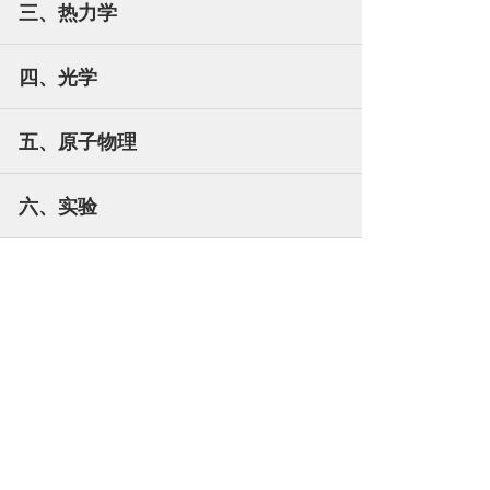
三、热力学
四、光学
五、原子物理
六、实验