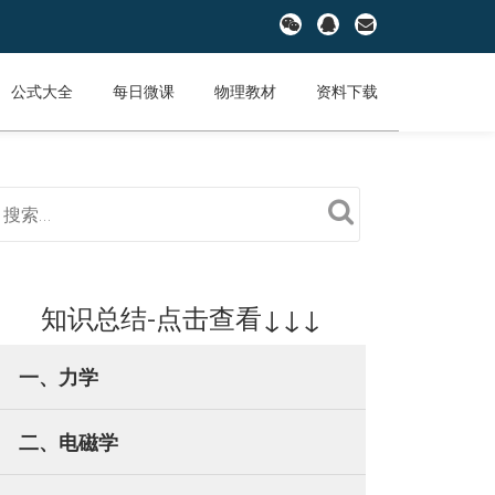
fa-
fa-
fa-
wechat
qq
envelope
公式大全
每日微课
物理教材
资料下载
知识总结-点击查看↓↓↓
一、力学
二、电磁学