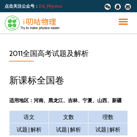
点击关注公众号：
DG_Physics
fa-
fa-
fa-
wechat
qq
envel
跳
至
切
内
容
换
导
2011全国高考试题及解析
航
新课标全国卷
适用地区：河南、黑龙江、吉林、宁夏、山西、新疆
语文
文数
理数
试题|解析
试题|解析
试题|解析