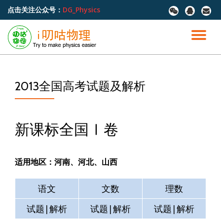
点击关注公众号：
DG_Physics
fa-
fa-
fa-
wechat
qq
envel
跳
至
切
内
容
换
导
2013全国高考试题及解析
航
新课标全国Ⅰ卷
适用地区：河南、河北、山西
语文
文数
理数
试题|解析
试题|解析
试题|解析