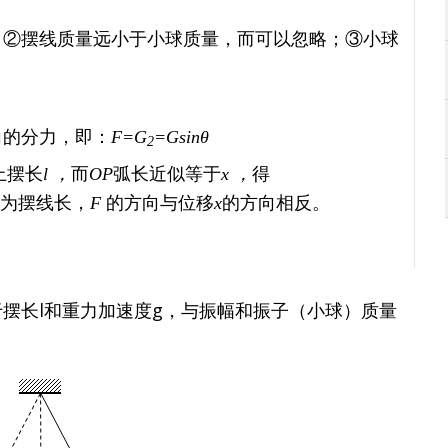
；②摆线质量远小于小球质量，而可以忽略；③小球
向的分力，即：
F=G
=Gsinθ
2
上摆长
而
弧长近似等于
得
l ，
OP
x ，
为摆线长，
的方向与位移
的方向相反。
F
x
摆长l和重力加速度g，与振幅和振子（小球）质量