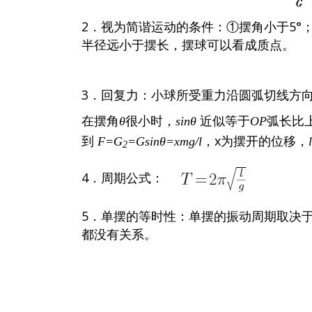
2．视为简谐运动的条件：①摆角小于5°
半径远小于摆长，摆球可以看成质点。
3．回复力：小球所受重力沿圆弧切线方
在摆角
很小时，
近似等于
弧长比
θ
sinθ
OP
到
，x为摆开的位移，
F=G
=Gsinθ
=xmg/l
l
2
4．周期公式：
5．单摆的等时性：单摆的振动周期取决于
都没有关系。