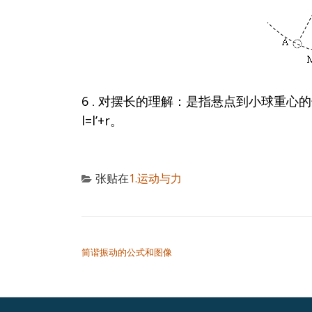
6
对摆长的理解：是指悬点到小球重心的长
．
l=l’+r。
张贴在
1.运动与力
文章导航
简谐振动的公式和图像