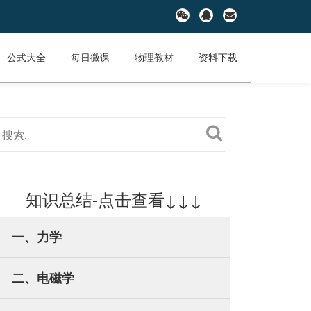
fa-
fa-
fa-
wechat
qq
envelope
公式大全
每日微课
物理教材
资料下载
知识总结-点击查看↓↓↓
一、力学
二、电磁学