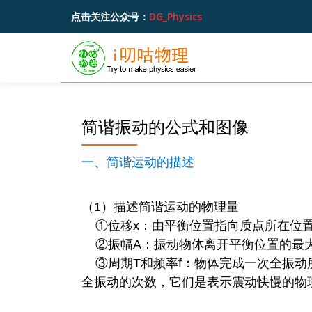
点击关注公众号：
DG_Physics
跳
至
内
容
简谐振动的公式和图像
一、
简谐运动的描述
（1）描述简谐运动的物理量
①位移x：由平衡位置指向质点所在位
②振幅A：振动物体离开平衡位置的最
③周期T和频率f：物体完成一次全振动
全振动的次数，它们是表示震动快慢的物