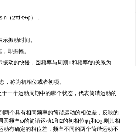
sin（
2πf·t
+
φ
）
．
表示振动时间。
离，即振幅。
示振动的快慢，圆频率与周期T和频率f的关系为
状态，称为初相位或者初项。
刻处于一个运动周期中的哪个状态，代表简谐运动的
到两个具有相同频率的简谐运动的相位差，反映的
同圆频率
ω的简谐运动1和2的初相位
φ
和
φ
,则其相
1
2
运动有确定的相位差，频率不同的两个简谐运动不