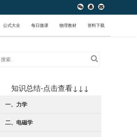
fa-
fa-
fa-
wechat
qq
envelope
公式大全
每日微课
物理教材
资料下载
知识总结-点击查看↓↓↓
一、力学
二、电磁学