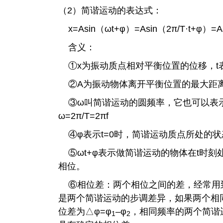
（2）简谐运动的表达式：
x=Asin（ωt+φ）
=Asin（2π/T·t+φ）
=A
含义：
①x为振动质点相对平衡位置的位移，t
②
A为振动物体离开平衡位置的最大距
③
ω叫简谐运动的圆频率，它也可以表
ω=
2π/T=
2πf
④
φ表示t=0时，简谐运动质点所处的
⑤
ωt+φ表示做简谐运动的物体在t时
相位。
⑥相位差：两个相位之间的差，经常用
是两个简谐运动的步调差异，如果两个相
位差为△
φ=
φ
–
φ
，相同频率的两个简谐
1
2