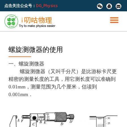
点击关注公众号：
DG_Physics
fa-
fa-
fa-
wechat
qq
envel
跳
至
切
内
容
换
导
螺旋测微器的使用
航
一、螺旋测微器
螺旋测微器（又叫千分尺）是比游标卡尺更
精密的测量长度的工具，用它测长度可以准确到
0.01mm，测量范围为几个厘米，估读到
0.001mm．