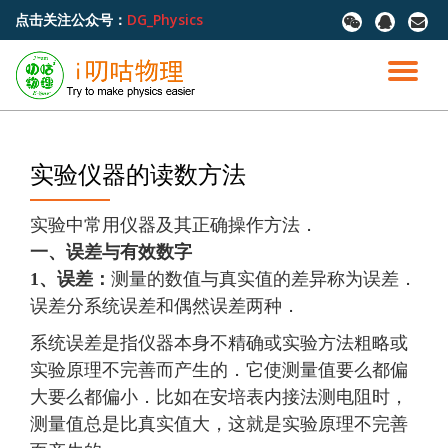
点击关注公众号：
DG_Physics
fa-
fa-
fa-
wechat
qq
envel
跳
至
切
内
容
换
导
实验仪器的读数方法
航
实验中常用仪器及其正确操作方法．
一、误差与有效数字
1、误差：
测量的数值与真实值的差异称为误差．
误差分系统误差和偶然误差两种．
系统误差是指仪器本身不精确或实验方法粗略或
实验原理不完善而产生的．它使测量值要么都偏
大要么都偏小．比如在安培表内接法测电阻时，
测量值总是比真实值大，这就是实验原理不完善