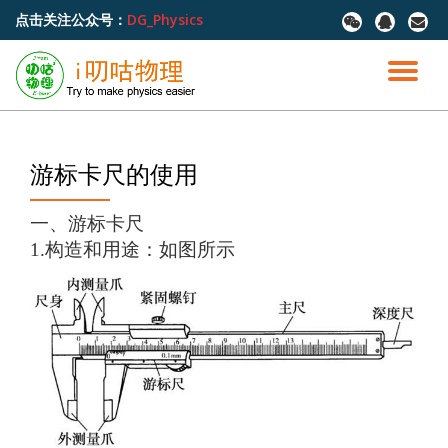
点击关注公众号：
DG_Physics
fa-
fa-
fa-
wechat
qq
envel
跳
至
切
内
容
换
导
游标卡尺的使用
航
一、游标卡尺
1.构造和用途：如图所示