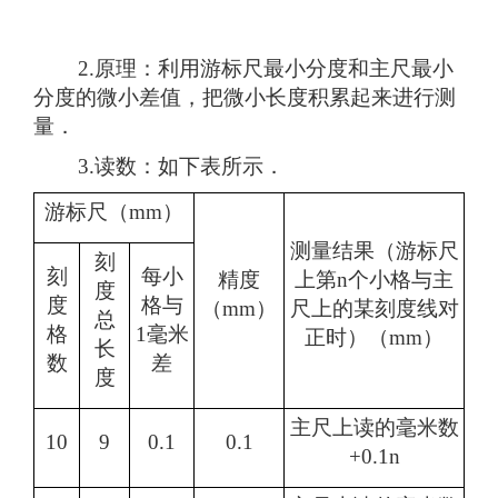
2.原理：利用游标尺最小分度和主尺最小
分度的微小差值，把微小长度积累起来进行测
量．
3.读数：如下表所示．
游标尺（mm）
测量结果（游标尺
刻
刻
每小
精度
上第n个小格与主
度
度
格与
（mm）
尺上的某刻度线对
总
格
1毫米
正时）（mm）
长
数
差
度
主尺上读的毫米数
10
9
0.1
0.1
+0.1n