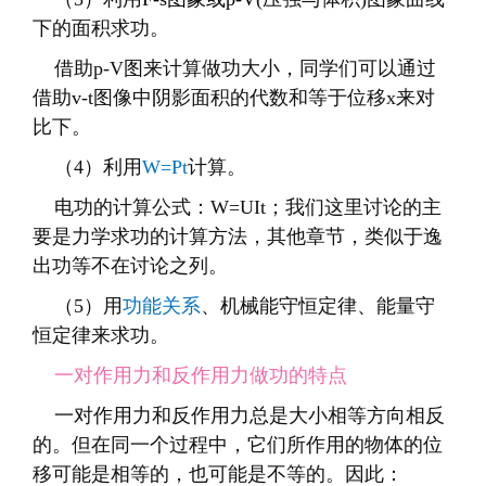
下的面积求功。
借助
p-V
图来计算做功大小，同学们可以通过
借助
v-t
图像中阴影面积的代数和等于位移
x
来对
比下。
（
4
）利用
W=Pt
计算。
电功的计算公式：
W=UIt
；我们这里讨论的主
要是力学求功的计算方法，其他章节，类似于逸
出功等不在讨论之列。
（
5
）用
功能关系
、机械能守恒定律、能量守
恒定律来求功。
一对作用力和反作用力做功的特点
一对作用力和反作用力总是大小相等方向相反
的。但在同一个过程中，它们所作用的物体的位
移可能是相等的，也可能是不等的。因此：