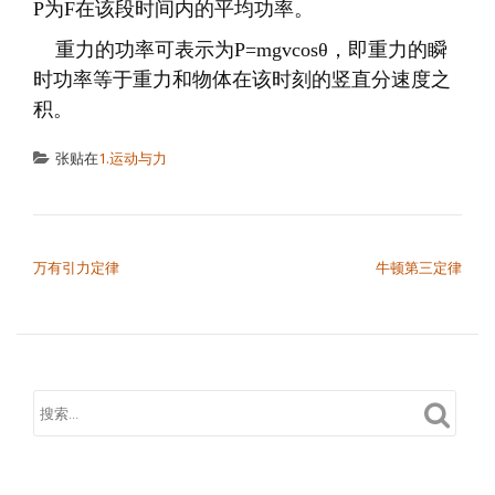
P
为
F
在该段时间内的平均功率。
重力的功率可表示为
P=mgvcos
θ，即重力的瞬
时功率等于重力和物体在该时刻的竖直分速度之
积。
张贴在
1.运动与力
文章导航
万有引力定律
牛顿第三定律