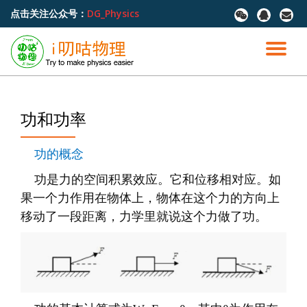
点击关注公众号：
DG_Physics
fa-
fa-
fa-
wechat
qq
envel
跳
至
切
内
容
换
导
功和功率
航
功的概念
功是力的空间积累效应。它和位移相对应。如
果一个力作用在物体上，物体在这个力的方向上
移动了一段距离，力学里就说这个力做了功。