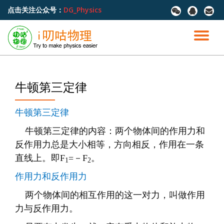
点击关注公众号：
DG_Physics
fa-
fa-
fa-
wechat
qq
envel
跳
至
切
内
容
换
导
牛顿第三定律
航
牛顿第三定律
牛顿第三定律的内容：两个物体间的作用力和
反作用力总是大小相等，方向相反，作用在一条
直线上。即F
=－F
。
1
2
作用力和反作用力
两个物体间的相互作用的这一对力，叫做作用
力与反作用力。