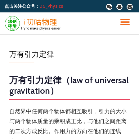
点击关注公众号：
DG_Physics
fa-
fa-
fa-
wechat
qq
envel
跳
至
切
内
容
换
导
万有引力定律
航
万有引力定律（law of universal
gravitation）
自然界中任何两个物体都相互吸引，引力的大小
与两个物体质量的乘积成正比，与他们之间距离
的二次方成反比。作用力的方向在他们的连线