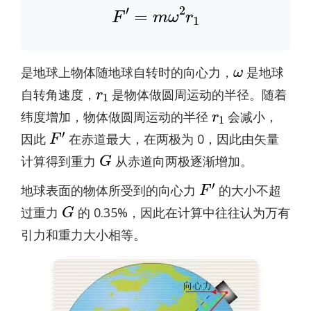
F
′
=
m
ω
2
r
1
ω
是地球上物体随地球自转时的向心力，
是地球
r
1
自转角速度，
是物体做圆周运动的半径。随着
r
1
纬度增加，物体做圆周运动的半径
会减小，
F
′
因此
在赤道最大，在两极为 0，因此由矢量
G
计算得到重力
从赤道向两极逐渐增加。
F
′
地球表面的物体所受到的向心力
的大小不超
G
过重力
的 0.35%，因此在计算中往往认为万有
引力和重力大小相等。