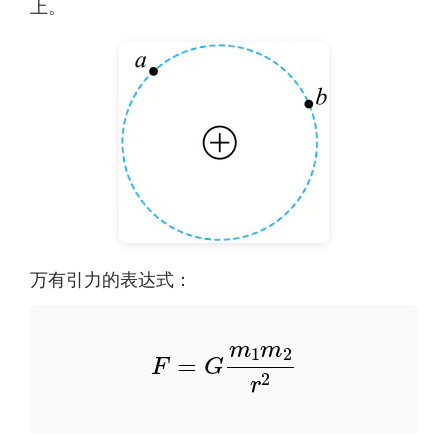
上。
万有引力的表达式：
F
=
G
m
1
m
2
r
2