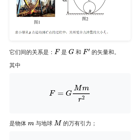
F
G
F
′
它们间的关系是：
是
和
的矢量和。
其中
F
=
G
M
m
r
2
m
M
是物体
与地球
的万有引力；