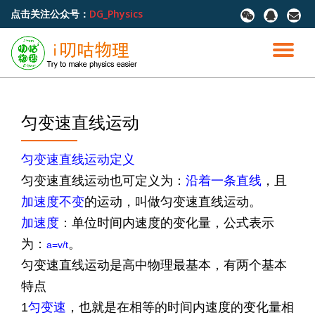
点击关注公众号：
DG_Physics
fa-
fa-
fa-
wechat
qq
envel
跳
至
切
内
容
换
导
匀变速直线运动
航
匀变速直线运动定义
匀变速直线运动也可定义为：
沿着一条直线
，且
加速度不变
的运动，叫做匀变速直线运动。
加速度
：单位时间内速度的变化量，公式表示
为：
。
a=v/t
匀变速直线运动是高中物理最基本，有两个基本
特点
1
匀变速
，也就是在相等的时间内速度的变化量相