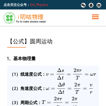
点击关注公众号：
DG_Physics
fa-
fa-
fa-
wechat
qq
envel
跳
至
切
内
容
换
导
【公式】圆周运动
航
1、基本物理量
v
=
Δ
s
Δ
t
=
2
π
r
T
=
ω
r
（1）线速度公式：
ω
=
Δ
θ
Δ
t
=
2
π
T
=
v
r
（2）角速度公式：
T
=
2
π
r
v
=
2
π
ω
（3）周期公式：