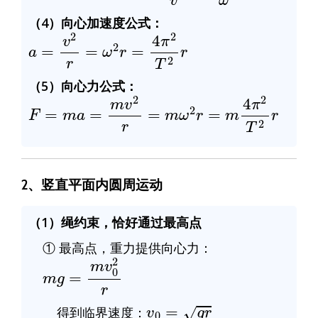
（4）向心加速度公式：
a
=
v
2
r
=
ω
2
r
=
4
π
2
T
2
r
（5）向心力公式：
F
=
m
a
=
m
v
2
r
=
m
ω
2
r
=
m
4
π
2
T
2
r
2、竖直平面内圆周运动
（1）绳约束，恰好通过最高点
① 最高点，重力提供向心力：
m
g
=
m
v
0
2
r
v
0
=
g
r
得到临界速度：