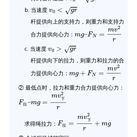
v
0
<
g
r
b. 当速度
杆提供向上的支持力，则重力和支持力
m
g
–
F
N
=
m
v
2
r
合力提供向心力：
v
0
>
g
r
c. 当速度
杆提供向下的拉力，则重力和拉力的合
m
g
+
F
N
=
m
v
2
r
力提供向心力：
② 最低点时，拉力和重力合力提供向心力：
F
2
拉
r
–
m
g
=
m
v
下
下
拉
F
拉
=
m
v
下
2
r
+
m
g
求得绳拉力：
下
拉