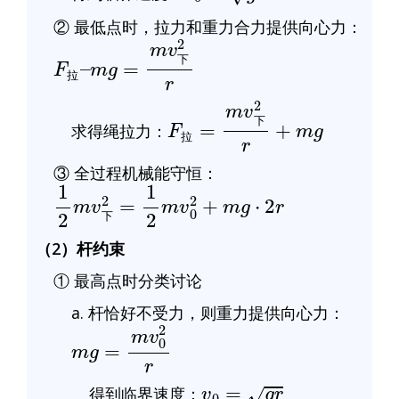
② 最低点时，拉力和重力合力提供向心力：
F
2
拉
r
–
m
g
=
m
v
下
下
拉
F
拉
=
m
v
下
2
r
+
m
g
求得绳拉力：
下
拉
③ 全过程机械能守恒：
1
2
2
=
1
m
2
v
m
下
v
0
2
+
m
g
⋅
2
r
下
（2）杆约束
① 最高点时分类讨论
a. 杆恰好不受力，则重力提供向心力：
m
g
=
m
v
0
2
r
v
0
=
g
r
得到临界速度：