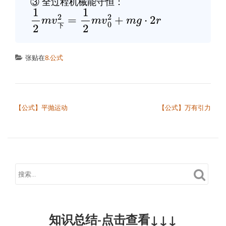
③ 全过程机械能守恒：
1
2
2
=
1
m
2
v
m
下
v
0
2
+
m
g
⋅
2
r
下
张贴在
8.公式
文章导航
【公式】平抛运动
【公式】万有引力
知识总结-点击查看↓↓↓