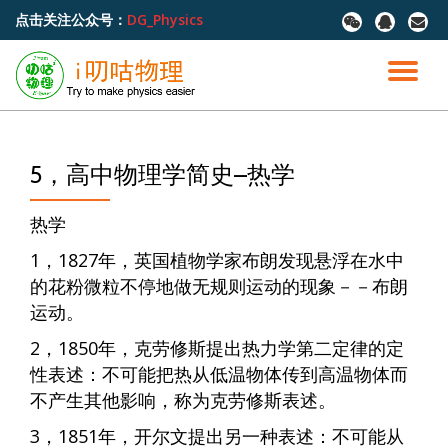
点击关注公众号：
DG_Physics
fa-
fa-
fa-
wechat
qq
envel
跳
至
切
内
容
换
导
5，高中物理学简史–热学
航
热学
1，1827年，英国植物学家布朗发现悬浮在水中
的花粉微粒不停地做无规则运动的现象－－布朗
运动。
2，1850年，克劳修斯提出热力学第二定律的定
性表述：不可能把热从低温物体传到高温物体而
不产生其他影响，称为克劳修斯表述。
3，1851年，开尔文提出另一种表述：不可能从