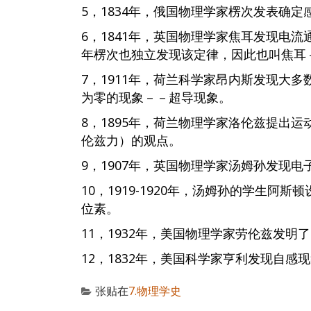
5，1834年，俄国物理学家楞次发表确
6，1841年，英国物理学家焦耳发现电流
年楞次也独立发现该定律，因此也叫焦耳
7，1911年，荷兰科学家昂内斯发现大
为零的现象－－超导现象。
8，1895年，荷兰物理学家洛伦兹提出
伦兹力）的观点。
9，1907年，英国物理学家汤姆孙发现
10，1919-1920年，汤姆孙的学生
位素。
11，1932年，美国物理学家劳伦兹发
12，1832年，美国科学家亨利发现自感
张贴在
7.物理学史