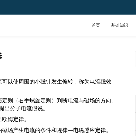
首页
基础知识
磁
电流可以使周围的小磁针发生偏转，称为电流磁效
安培定则（右手螺旋定则）判断电流与磁场的方向。
年提出分子电流假说。
出欧姆定律。
了由磁场产生电流的条件和规律—电磁感应定律。