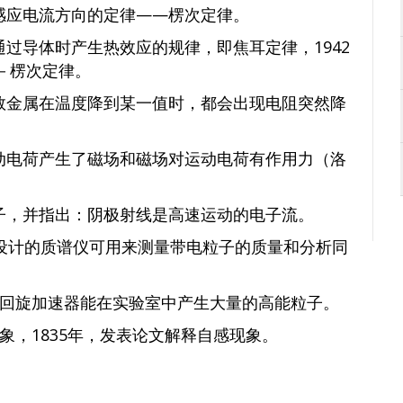
定感应电流方向的定律——楞次定律。
通过导体时产生热效应的规律，即焦耳定律，1942
－楞次定律。
多数金属在温度降到某一值时，都会出现电阻突然降
运动电荷产生了磁场和磁场对运动电荷有作用力（洛
电子，并指出：阴极射线是高速运动的电子流。
阿斯顿设计的质谱仪可用来测量带电粒子的质量和分析同
明了回旋加速器能在实验室中产生大量的高能粒子。
现象，1835年，发表论文解释自感现象。