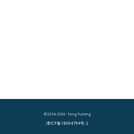
©2016-2026 · Feng Yuming
二
津ICP备18004794号-2