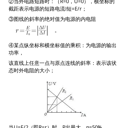
②当外电路短路时：（R=0，U=0），横坐标的
截距表示电源的短路电流I短=E/r；
③图线的斜率的绝对值为电源的内电阻
。
④某点纵坐标和横坐标值的乘积：为电源的输出
功率，
该直线上任意一点与原点连线的斜率：表示该状
态时外电阻的大小；
当U=E/2（即R=r）时，P出最大．η=50%