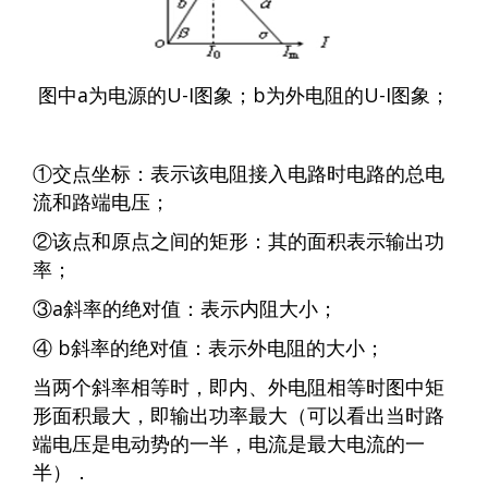
图中a为电源的U-I图象；b为外电阻的U-I图象；
①交点坐标：表示该电阻接入电路时电路的总电
流和路端电压；
②该点和原点之间的矩形：其的面积表示输出功
率；
③a斜率的绝对值：表示内阻大小；
④ b斜率的绝对值：表示外电阻的大小；
当两个斜率相等时，即内、外电阻相等时图中矩
形面积最大，即输出功率最大（可以看出当时路
端电压是电动势的一半，电流是最大电流的一
半）．