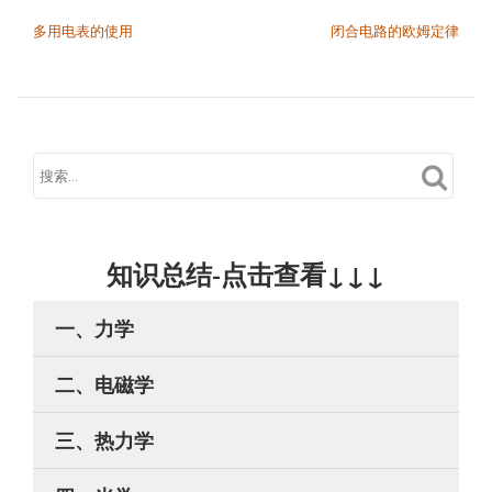
文章导航
多用电表的使用
闭合电路的欧姆定律
知识总结-点击查看↓↓↓
一、力学
二、电磁学
三、热力学