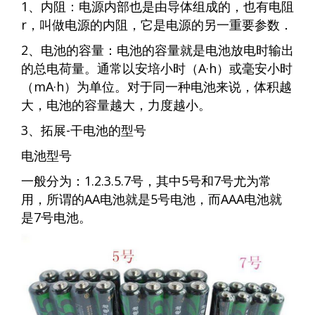
1、内阻：电源内部也是由导体组成的，也有电阻
r，叫做电源的内阻，它是电源的另一重要参数．
2、电池的容量：电池的容量就是电池放电时输出
的总电荷量。通常以安培小时（A·h）或毫安小时
（mA·h）为单位。对于同一种电池来说，体积越
大，电池的容量越大，力度越小。
3、拓展-干电池的型号
电池型号
一般分为：1.2.3.5.7号，其中5号和7号尤为常
用，所谓的AA电池就是5号电池，而AAA电池就
是7号电池。