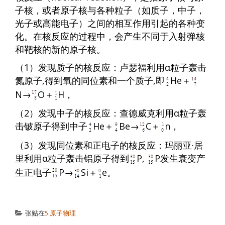
子核，或者原子核与各种粒子（如质子，中子，
光子或高能电子）之间的相互作用引起的各种变
化。在核反应的过程中，会产生不同于入射弹核
和靶核的新的原子核。
（1）发现质子的核反应：卢瑟福利用α粒子轰击
氮原子,得到氧的同位素和一个质子,即
He＋
N→
O＋
H，
（2）发现中子的核反应：查德威克利用α粒子轰
击铍原子得到中子
He＋
Be→
C＋
n，
（3）发现同位素和正电子的核反应：玛丽亚·居
里利用α粒子轰击铝原子得到
P,
P发生衰变产
生正电子
P→
Si＋
e。
张贴在
5.原子物理