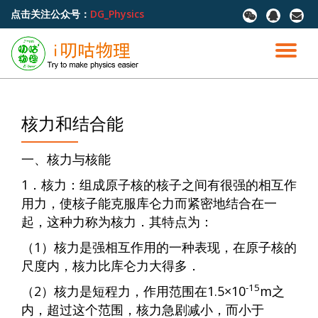
点击关注公众号：
DG_Physics
fa-
fa-
fa-
wechat
qq
envel
跳
至
切
内
容
换
导
核力和结合能
航
一、核力与核能
1．核力：组成原子核的核子之间有很强的相互作
用力，使核子能克服库仑力而紧密地结合在一
起，这种力称为核力．其特点为：
（1）核力是强相互作用的一种表现，在原子核的
尺度内，核力比库仑力大得多．
-15
（2）核力是短程力，作用范围在1.5×10
m之
内，超过这个范围，核力急剧减小，而小于