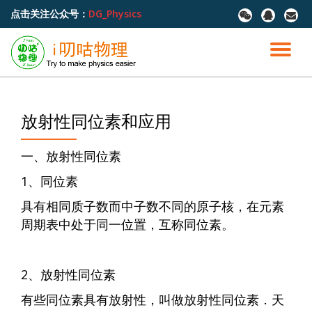
点击关注公众号：
DG_Physics
fa-
fa-
fa-
wechat
qq
envel
跳
至
切
内
容
换
导
放射性同位素和应用
航
一、放射性同位素
1、同位素
具有相同质子数而中子数不同的原子核，在元素
周期表中处于同一位置，互称同位素。
2、放射性同位素
有些同位素具有放射性，叫做放射性同位素．天