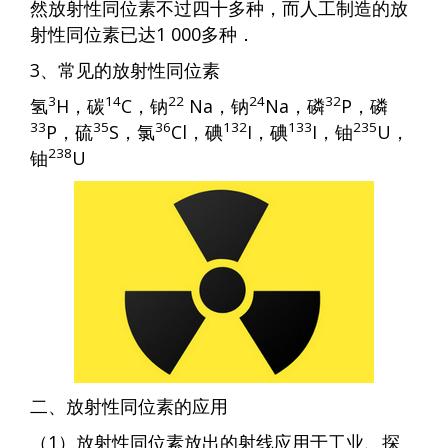
然放射性同位素不过四十多种，而人工制造的放
射性同位素已达1 000多种．
3、常见的放射性同位素
3
14
22
24
32
氢
H，碳
C，钠
Na，钠
Na，磷
P，磷
33
35
36
132
133
235
P，硫
S，氯
Cl，碘
I，碘
I，铀
U，
238
铀
U
二、放射性同位素的应用
（1）放射性同位素放出的射线应用于工业、探