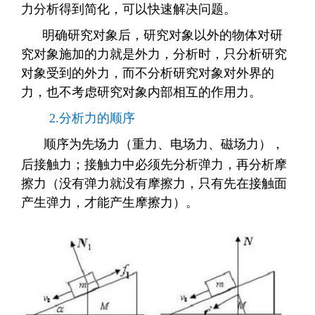
力分析得到简化，可以快速解决问题。
明确研究对象后，研究对象以外的物体对研
究对象施加的力就是外力，分析时，只分析研究
对象受到的外力，而不分析研究对象对外界的
力，也不考虑研究对象内部相互的作用力。
2.分析力的顺序
顺序为先场力（重力、电场力、磁场力），
后接触力；接触力中必须先分析弹力，再分析摩
擦力（没有弹力就没有摩擦力，只有先在接触面
产生弹力，才能产生摩擦力）。