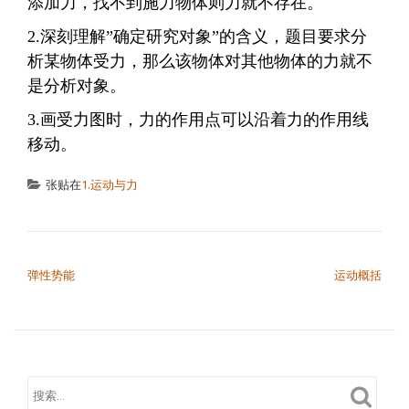
添加力，找不到施力物体则力就不存在。
2.
深刻理解”确定研究对象”的含义，题目要求分
析某物体受力，那么该物体对其他物体的力就不
是分析对象。
3.
画受力图时，力的作用点可以沿着力的作用线
移动。
张贴在
1.运动与力
文章导航
弹性势能
运动概括