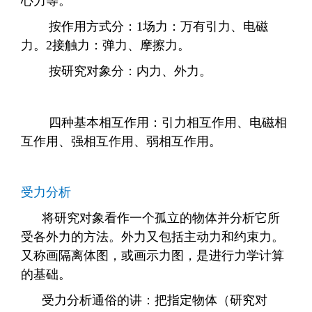
心力等。
按作用方式分：1场力：万有引力、电磁
力。2接触力：弹力、摩擦力。
按研究对象分：内力、外力。
四种基本相互作用：引力相互作用、电磁相
互作用、强相互作用、弱相互作用。
受力分析
将研究对象看作一个孤立的物体并分析它所
受各外力的方法。外力又包括主动力和约束力。
又称画隔离体图，或画示力图，是进行力学计算
的基础。
受力分析通俗的讲：把指定物体（研究对