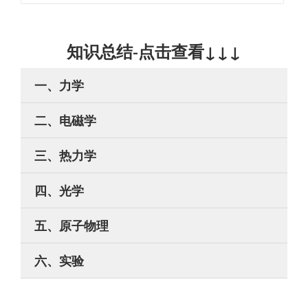
知识总结-点击查看↓↓↓
一、力学
二、电磁学
三、热力学
四、光学
五、原子物理
六、实验