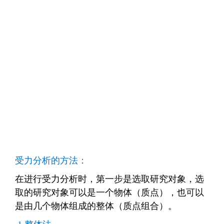
受力分析的方法：
在进行受力分析时，第一步是选取研究对象，选
取的研究对象可以是一个物体（质点），也可以
是由几个物体组成的整体（质点组合）。