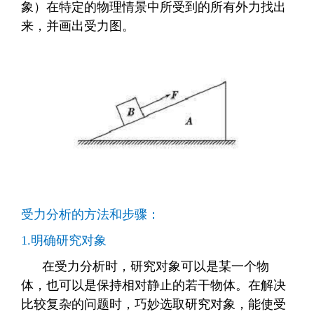
象）在特定的物理情景中所受到的所有外力找出
来，并画出受力图。
受力分析的方法和步骤：
1.明确研究对象
在受力分析时，研究对象可以是某一个物
体，也可以是保持相对静止的若干物体。在解决
比较复杂的问题时，巧妙选取研究对象，能使受