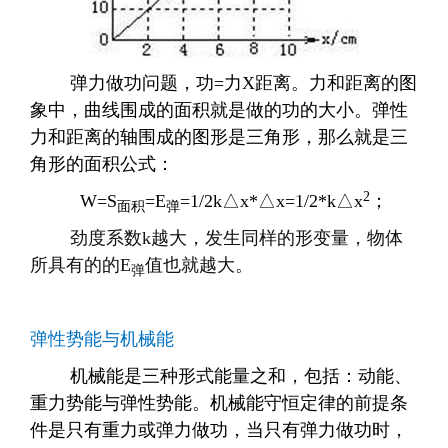
弹力做功问题，
功
=
力
X
距离。力和距离的图
象中，曲线围成的面积就是做的功的
大小。弹性
力和距离的轴围成的图形是三角形，那么就是三
角形的面积公式：
2
W=S
=E
=1/2k
△
x*
△
x=1/2*k
△
x
；
面积
弹
劲度系数
k
越大，发生同样的形变量，物体
所具有的的
E
值也就越大。
弹
弹性势能与机械能
机械能是三种形式能量之和，包括：动能、
重力势能与弹性势能。机械能守恒定律的前提条
件是只有重力或弹力做功，当只有弹力做功时，