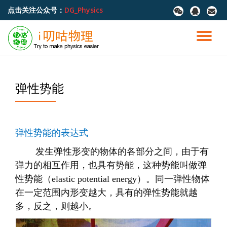
点击关注公众号：
DG_Physics
fa-
fa-
fa-
wechat
qq
envel
跳
至
切
内
容
换
导
弹性势能
航
弹性势能的表达式
发生弹性形变的物体的各部分之间，由于有
弹力的相互作用，也具有势能，这种势能叫做弹
性势能（
elastic potential energy
）。同一弹性物体
在一定范围内形变越大，具有的弹性势能就越
多，反之，则越小。