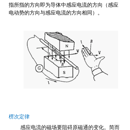
指所指的方向即为导体中感应电流的方向（感应
电动势的方向与感应电流的方向相同）。
楞次定律
感应电流的磁场要阻碍原磁通的变化。简而