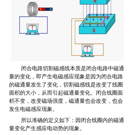
闭合电路切割磁感线
本质是闭合电路中磁通
量的变化，即产生电磁感应现象是因为闭合电路
的磁通量发生了变化，切割磁感线是改变了线圈
面积的大小，从而引起磁通量变化。
闭合线圈面
积不变，改变磁场强度，磁通量也会改变，也会
发生电磁感应现象。
所以准确的定义如下：
因闭合线圈内的磁通
量变化产生感应电动势的现象。