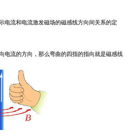
示电流和电流激发磁场的磁感线方向间关系的定
向电流的方向，那么弯曲的四指的指向就是磁感线