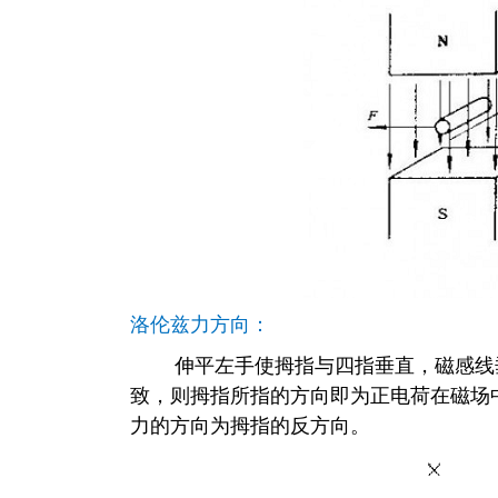
洛伦兹力方向：
伸平左手使拇指与四指垂直，磁感线
致，则拇指所指的方向即为正电荷在磁场
力的方向为拇指的反方向。