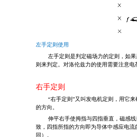
左手定则使用
左手定则是判定磁场力的定则，如果
则来判定。对洛伦兹力的使用需要注意电
右手定则
“右手定则”又叫发电机定则，用它
的方向。
伸平右手使拇指与四指垂直，磁感线
致，四指所指的方向即为导体中感应电流
同）。