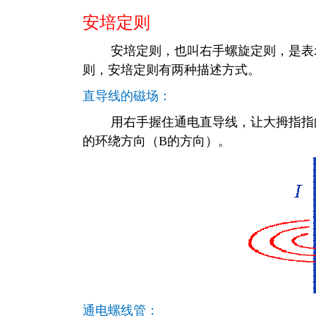
安培定则
安培定则，也叫右手螺旋定则，是表
则，安培定则有两种描述方式。
直导线的磁场：
用右手握住通电直导线，让大拇指指
的环绕方向（
B
的方向）。
通电螺线管：