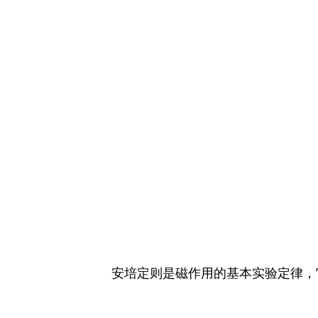
张贴在
2.电与磁
文章导航
法拉第电磁感应定律