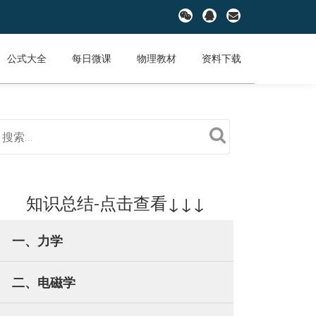
fa-
fa-
fa-
wechat
qq
envelope
公式大全
每日微课
物理教材
资料下载
知识总结-点击查看↓↓↓
一、力学
二、电磁学