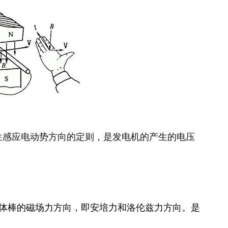
感应电动势方向的定则，是发电机的产生的电压
体棒的磁场力方向，即安培力和洛伦兹力方向。是