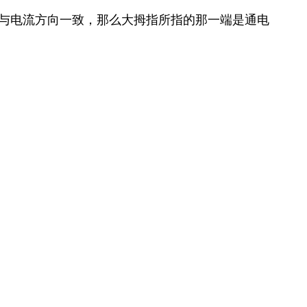
与电流方向一致，那么大拇指所指的那一端是通电
它是用来判定电流产生磁场方向的定则。
律