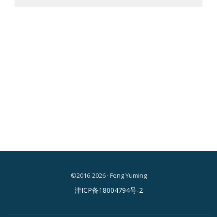
©2016-2026 · Feng Yuming
二
津ICP备18004794号-2
级