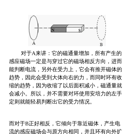
对于
A
来讲：它的磁通量增加，所有产生的
感应磁场一定是与穿过它的磁场相反方向，进而
能判断电流，另外在受力上，它会有推开磁体的
趋势，因此会受到大体向右的力，而同时环有收
缩的趋势，因为收缩了以后面积减小，磁通量就
会减小。所以，并不需要对环使用安培力的左手
定则就能轻易判断出它的受力情况。
而对于B正好相反，它倾向于靠近磁体，产生电
流的感应磁场会与原方向相同，并且环有向外扩