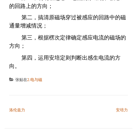
的回路上的方向；
第二，搞清原磁场穿过被感应的回路中的磁
通量增减情况；
第三，根据楞次定律确定感应电流的磁场的
方向；
第四，运用安培定则判断出感生电流的方
向。
张贴在
2.电与磁
文章导航
洛伦兹力
安培力