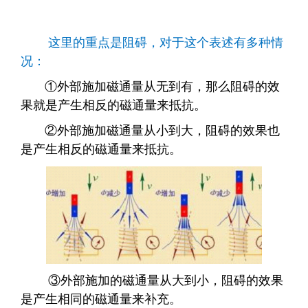
这里的重点是阻碍，对于这个表述有多种情
况：
①外部施加磁通量从无到有，那么阻碍的效
果就是产生相反的磁通量来抵抗。
②外部施加磁通量从小到大，阻碍的效果也
是产生相反的磁通量来抵抗。
③外部施加的磁通量从大到小，阻碍的效果
是产生相同的磁通量来补充。