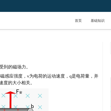
首页
基础知识
受到的磁场力。
的磁感应强度，
v
为电荷的运动速度，
q
是电荷量，并
速度的大小相关。