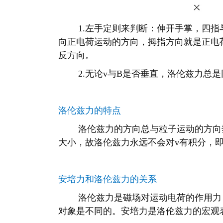
1.
左手定则来判断：伸开手掌，四指
向正电荷运动的方向，拇指方向就是正电
反方向。
2.
无论
v
与
B
是否垂直，洛伦兹力总是
洛伦兹力的特点
洛伦兹力的方向总与粒子运动的方向
大小，故洛伦兹力永远不会对
v
有积分，
安培力和洛伦兹力的关系
洛伦兹力是磁场对运动电荷的作用力
对象是不同的。安培力是洛伦兹力的宏观