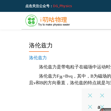
点击关注公众号：
DG_Physics
跳
至
内
容
洛伦兹力
洛伦兹力
洛伦兹力是带电粒子在磁场中运动时
洛伦兹力
F
=Bvq
，其中，
B
为磁场
洛
且
v
和
B
的方向垂直，洛伦兹的特点就是与