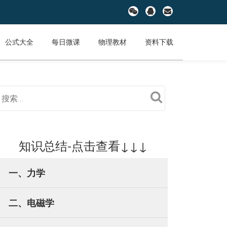
fa-
fa-
fa-
wechat
qq
envelope
公式大全
每日微课
物理教材
资料下载
知识总结-点击查看↓↓↓
一、力学
二、电磁学