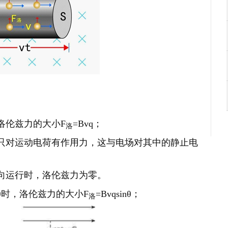
洛伦兹力的大小
F
=Bvq
；
洛
只对运动电荷有作用力，这与电场对其中的静止电
。
向运行时，洛伦兹力为零。
θ时，洛伦兹力的大小
F
=Bvqsin
θ；
洛