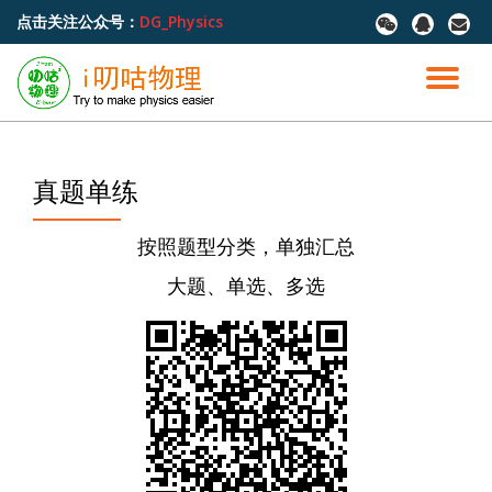
点击关注公众号：
DG_Physics
fa-
fa-
fa-
wechat
qq
envel
跳
至
切
内
容
换
导
真题单练
航
按照题型分类，单独汇总
大题、单选、多选