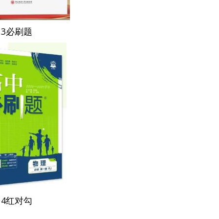
3必刷题
4红对勾