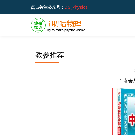
点击关注公众号：
DG_Physics
跳
至
内
容
教参推荐
1薛金