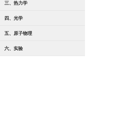
三、热力学
四、光学
五、原子物理
六、实验