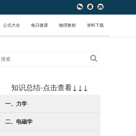
fa-
fa-
fa-
wechat
qq
envelope
公式大全
每日微课
物理教材
资料下载
知识总结-点击查看↓↓↓
一、力学
二、电磁学