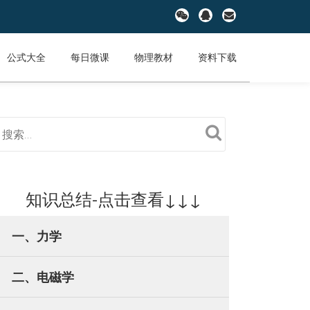
fa-
fa-
fa-
wechat
qq
envelope
公式大全
每日微课
物理教材
资料下载
知识总结-点击查看↓↓↓
一、力学
二、电磁学