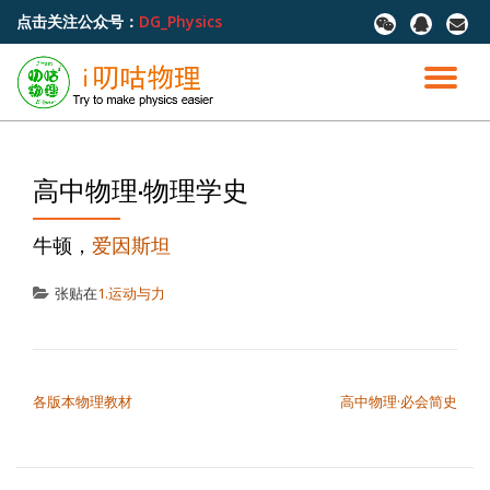
点击关注公众号：
DG_Physics
fa-
fa-
fa-
wechat
qq
envel
跳
至
切
内
容
换
导
高中物理·物理学史
航
牛顿，
爱因斯坦
张贴在
1.运动与力
文章导航
各版本物理教材
高中物理·必会简史