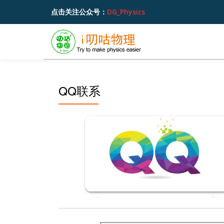
点击关注公众号：
DG_Physics
跳
至
内
容
QQ联系