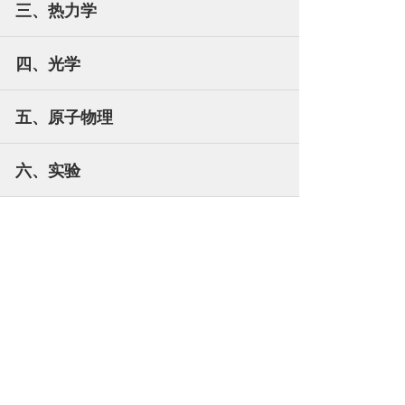
三、热力学
四、光学
五、原子物理
六、实验