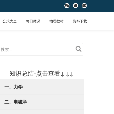
fa-
fa-
fa-
wechat
qq
envelope
公式大全
每日微课
物理教材
资料下载
知识总结-点击查看↓↓↓
一、力学
二、电磁学