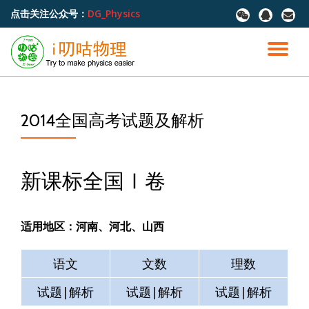
点击关注公众号：
DG_Physics
fa-
fa-
fa-
wechat
qq
envel
跳
至
切
内
容
换
导
2014全国高考试题及解析
航
新课标全国Ⅰ卷
适用地区：河南、河北、山西
语文
文数
理数
试题|解析
试题|解析
试题|解析