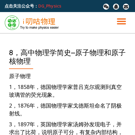
点击关注公众号：
DG_Physics
fa-
fa-
fa-
wechat
qq
envel
跳
至
切
内
容
换
导
8，高中物理学简史–原子物理和原子
核物理
航
原子物理
1，1858年，德国物理学家普吕克尔观测到真空
玻璃管的荧光现象。
2，1876年，德国物理学家戈德斯坦命名了阴极
射线。
3，1897年，英国物理学家汤姆孙发现电子，并
求出了比荷，说明原子可分，有复杂内部结构，