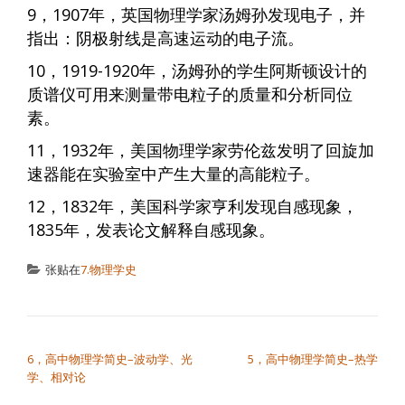
9，1907年，英国物理学家汤姆孙发现电子，并
指出：阴极射线是高速运动的电子流。
10，1919-1920年，汤姆孙的学生阿斯顿设计的
质谱仪可用来测量带电粒子的质量和分析同位
素。
11，1932年，美国物理学家劳伦兹发明了回旋加
速器能在实验室中产生大量的高能粒子。
12，1832年，美国科学家亨利发现自感现象，
1835年，发表论文解释自感现象。
张贴在
7.物理学史
文章导航
​6，高中物理学简史–波动学、光
5，高中物理学简史–热学
学、相对论