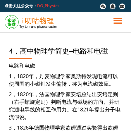
点击关注公众号：
DG_Physics
fa-
fa-
fa-
wechat
qq
envel
跳
至
切
内
容
换
导
4，高中物理学简史–电路和电磁
航
电路和电磁
1，1820年，丹麦物理学家奥斯特发现电流可以
使周围的小磁针发生偏转，称为电流磁效应。
2，1820年，法国物理学家安培总结出安培定则
（右手螺旋定则）判断电流与磁场的方向。并研
究通电导线的相互作用力。在1821年提出分子电
流假说。
3，1826年德国物理学家欧姆通过实验得出欧姆