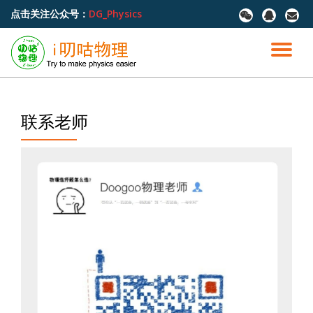
点击关注公众号：
DG_Physics
fa-
fa-
fa-
wechat
qq
envel
跳
至
切
内
容
换
导
联系老师
航