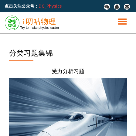
点击关注公众号：
DG_Physics
fa-
fa-
fa-
wechat
qq
envel
跳
至
切
内
容
换
导
分类习题集锦
航
受力分析习题