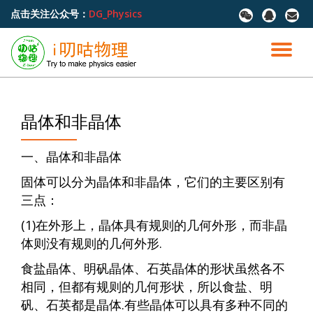
点击关注公众号：
DG_Physics
fa-
fa-
fa-
wechat
qq
envel
跳
至
切
内
容
换
导
晶体和非晶体
航
一、晶体和非晶体
固体可以分为晶体和非晶体，它们的主要区别有
三点：
(1)在外形上，晶体具有规则的几何外形，而非晶
体则没有规则的几何外形.
食盐晶体、明矾晶体、石英晶体的形状虽然各不
相同，但都有规则的几何形状，所以食盐、明
矾、石英都是晶体.有些晶体可以具有多种不同的