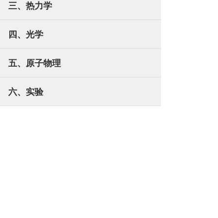
三、热力学
四、光学
五、原子物理
六、实验